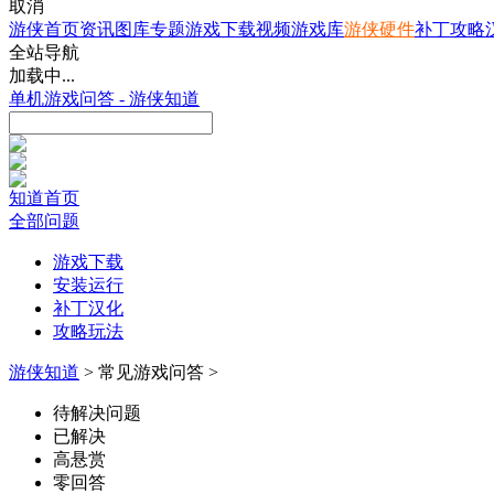
取消
游侠首页
资讯
图库
专题
游戏下载
视频
游戏库
游侠硬件
补丁
攻略
全站导航
加载中...
单机游戏问答 - 游侠知道
知道首页
全部问题
游戏下载
安装运行
补丁汉化
攻略玩法
游侠知道
> 常见游戏问答 >
待解决问题
已解决
高悬赏
零回答